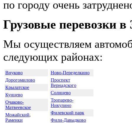
по городу очень затруднен
Грузовые перевозки в
Мы осуществляем автомоб
следующих районах:
Внуково
Ново-Переделкино
Дорогомилово
Проспект
Вернадского
Крылатское
Солнцево
Кунцево
Тропарево-
Очаково-
Никулино
Матвеевское
Филевский парк
Можайский
,
Раменки
Фили-Давыдково