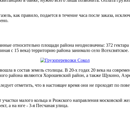
 квитанцию в банке, нужно всего лишь позвонить. Оплата грузо
азель, как правило, подается в течение часа после заказа, искл
ено.
нные относительно площади района неоднозначны: 372 гектара 
иная с 15 века) территорию района занимало село Всехсвятское.
 вошла в состав земель столицы. В 20-х годах 20 века на совр
ного района являются Хорошевский район, а также Щукино, Аэр
ледует отметить, что в настоящее время они не проходят по по
участки малого кольца и Рижского направления московской жел
т, а на юге - 3-я Песчаная улица.