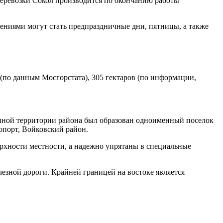
перевозки Сокол производится по окончанию работы
ючениями могут стать предпраздничные дни, пятницы, а также
(по данным Мосгорстата), 305 гектаров (по информации,
еменной территории района был образован одноименный поселок
опорт, Войковский район.
верхности местности, а надежно упрятаны в специальные
езной дороги. Крайней границей на востоке является