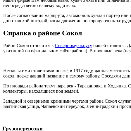
нашей фирме Вам необязательно куда-то ехать или оплачивать
непосредственно нашему водителю.
После согласования маршрута, автомобиль хундай портер или г
дни с плохой погодой, когда движение по городу очень затрудн
Справка о районе Сокол
Район Сокол относится к
Северному округу
нашей столицы. Да
указанной на официальном сайте района). В прошлые века (нач
Несколькими столетиями позже, в 1917 году, данная местность
сокол, позже давший название и самому району. Соседями дан
По площади района текут пара рек - Таракановка и Ходынка. С
коллекторы, находящиеся под землей.
Западной и северными крайними чертами района Сокол служат 
Балтийская улица, Чапаевский переулок, Ленинградский проспек
Грузоперевозки