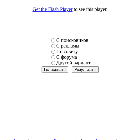
Get the Flash Player
to see this player.
С поисковиков
С рекламы
По совету
С форума
Другой вариант