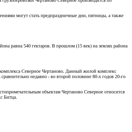
а грузоперевозки Чертаново Северное производится по
ючениями могут стать предпраздничные дни, пятницы, а также
на равна 540 гектаров. В прошлом (15 век) на землях района
 комплекса Северное Чертаново. Данный жилой комплекс
сравнительно недавно - во второй половине 80-х годов 20-го
остопримечательным объектам Чертаново Северное относится
с Битца.