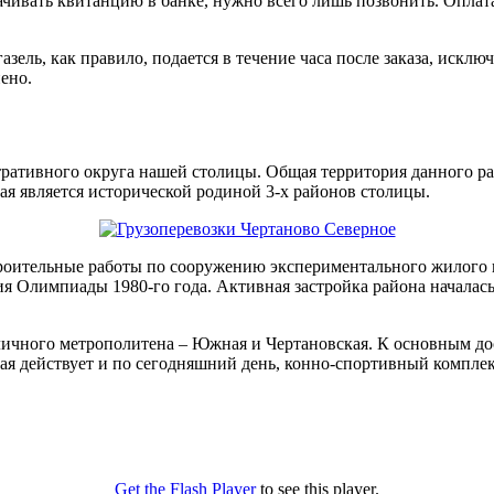
ачивать квитанцию в банке, нужно всего лишь позвонить. Оплат
азель, как правило, подается в течение часа после заказа, искл
ено.
тивного округа нашей столицы. Общая территория данного райо
ая является исторической родиной 3-х районов столицы.
строительные работы по сооружению экспериментального жилого
 Олимпиады 1980-го года. Активная застройка района началась 
личного метрополитена – Южная и Чертановская. К основным д
ая действует и по сегодняшний день, конно-спортивный комплек
Get the Flash Player
to see this player.