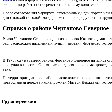
такси
в нашей фирме Вам необязательно куда-то ехать или опл
окончанию работы непосредственно нашему водителю.
После согласования маршрута, автомобиль хундай портер или г
дни с плохой погодой, когда движение по городу очень затрудн
Справка о районе Чертаново Северное
Район Чертаново Северное один из районов Южного администра
был расположен населенный пункт – деревня Чертаново, котор
В 1975 году на землях района Чертаново Северное начались 
выступал в качестве Олимпийской деревни во время проведения
века.
На территории данного района расположена пара станций сто
православная церковь иконы Божией Матери Державная, котор
Грузоперевозки