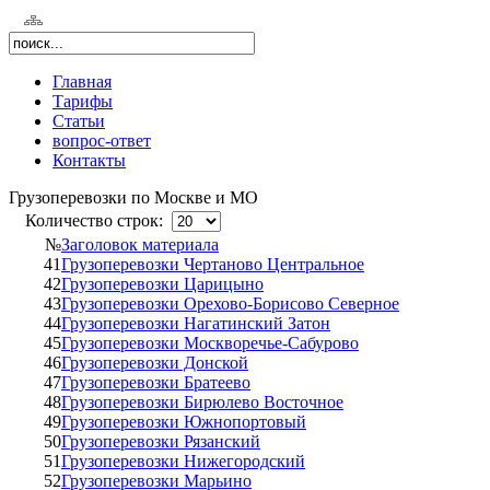
Главная
Тарифы
Статьи
вопрос-ответ
Контакты
Грузоперевозки по Москве и МО
Количество строк:
№
Заголовок материала
41
Грузоперевозки Чертаново Центральное
42
Грузоперевозки Царицыно
43
Грузоперевозки Орехово-Борисово Северное
44
Грузоперевозки Нагатинский Затон
45
Грузоперевозки Москворечье-Сабурово
46
Грузоперевозки Донской
47
Грузоперевозки Братеево
48
Грузоперевозки Бирюлево Восточное
49
Грузоперевозки Южнопортовый
50
Грузоперевозки Рязанский
51
Грузоперевозки Нижегородский
52
Грузоперевозки Марьино