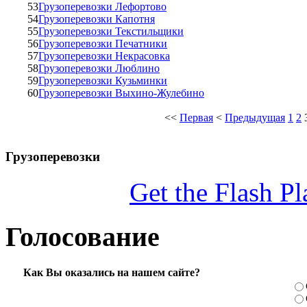
53
Грузоперевозки Лефортово
54
Грузоперевозки Капотня
55
Грузоперевозки Текстильщики
56
Грузоперевозки Печатники
57
Грузоперевозки Некрасовка
58
Грузоперевозки Люблино
59
Грузоперевозки Кузьминки
60
Грузоперевозки Выхино-Жулебино
<<
Первая
<
Предыдущая
1
2
Грузоперевозки
Get the Flash Pl
Голосование
Как Вы оказались на нашем сайте?